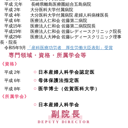
平成 元年 長崎県離島医療圏組合五島病院
平成 2年 大分医科大学付属病院
平成 4年 大分医科大学付属病院 産婦人科病棟医長
平成 6年 医療法人仁和会 佐藤第二病院
平成15年 医療法人仁和会 佐藤第二病院院長
平成19年 医療法人仁和会 佐藤レディースクリニック院長
平成29年 医療法人大神会 佐藤レディースクリニック理事
長・院長
令和5年9月
「産科医療功労者 厚生労働大臣表彰」受賞
専門領域・資格・所属学会等
《資格》
平成 2年
日本産婦人科学会認定医
平成 6年
母体保護法指定医
平成 8年
医学博士（佐賀医科大学）
《所属学会》
日本産婦人科学会
副院長
DEPUTY DIRECTOR