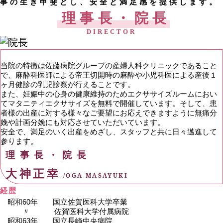
事の生き甲斐とし、安全と満足感を提供します。
理事長・院長
DIRECTOR
当院の特徴は佐藤病院グループの産婦人科クリニックであること
で、麻酔科医師による帝王切開時の麻酔や小児科医による産後１
ヶ月健診の乳児診察が行えることです。
また、妊娠中の心身の健康維持のためエクササイズルームにおい
てマタニティエクササイズを無料で開催しています。そして、患
者様の出産に対する様々なご要望にお応えできますように無痛分
娩や計画分娩にも対応させていただいています。
安全で、満足のいく出産をめざし、スタッフと共に日々邁進して
参ります。
理事長・院長
大神正幸
/OGA MASAYUKI
経歴
昭和60年 国立佐賀医科大学卒業
〃 佐賀医科大学付属病院
昭和63年 国立長崎中央病院