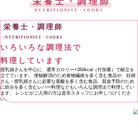
栄養士・調理師
NUTRITIONIST・COOKS
栄養士・調理師
/NUTRITIONIST・COOKS
いろいろな調理法で
料理しています
授乳婦さんを中心に、通常カロリー+350kcal（付加量）で献立を
立てています。 便秘解消のため食物繊維を多く含む食品や、妊婦
さん・授乳婦さんに必要な葉酸を多く含む食品、貧血予防のため
に鉄分を多く含むレバー料理などもいろんな調理法で料理してい
ます。 レシピがご入用の方は是非スタッフにお申しつけくださ
い。
スタッフ募集
/
関連リンク
/
サイトマップ
/
@SATO LADYS CLINIC 佐藤レディースクリニック 公式サイト