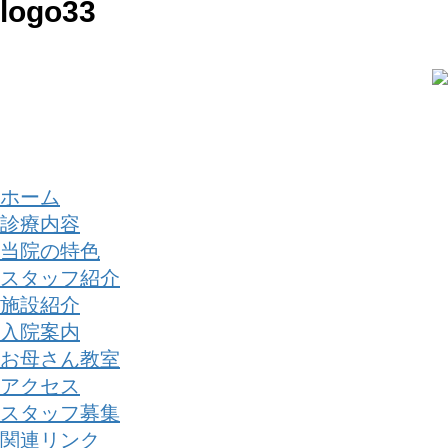
logo33
移
ン
動
に
移
動
スタッフ募集
/
関連リンク
/
サイトマップ
/
@SATO LADYS CLINIC 佐藤レディースクリニック 公式サイト
ホーム
診療内容
当院の特色
スタッフ紹介
施設紹介
入院案内
お母さん教室
アクセス
スタッフ募集
関連リンク