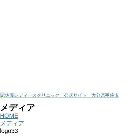
コ
ナ
ン
ビ
メディア
テ
ゲ
HOME
ン
ー
メディア
ツ
シ
logo33
に
ョ