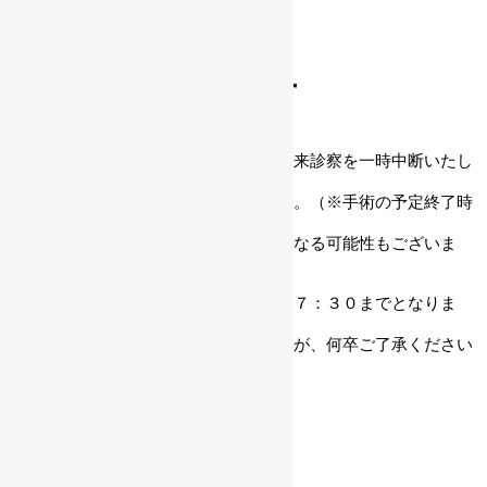
お知らせ
緊急手術のお知らせ
緊急手術のお知らせ
６月８日（火）
本日１６：００頃より緊急手術の為、外来診察を一時中断いたし
ます。
手術が終わり次第、外来診察を行います。（※手術の予定終了時
刻は１７：１５頃となっております。）
状況に応じて開始及び終了時刻が変更になる可能性もございま
す。
なお、外来診察の受付時間は通常通り１７：３０までとなりま
す。
患者さまにはご迷惑をお掛けいたしますが、何卒ご了承ください
ませ。
前の記事
手術のお知らせ
2021年6月2日